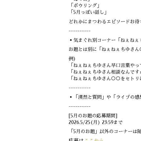
「ボウリング」
「5月っぽい話し」
どれかにまつわるエピソードお待
----------
▪気まぐれ別コーナー「ねぇねぇ
お題とは別に「ねぇねぇちゆさん
例）
「ねぇねぇちゆさん早口言葉やっ
「ねぇねぇちゆさん相談なんです
「ねぇねぇちゆさん○○をセトリ
----------
▪「漠然と質問」や「ライブの感
----------
[5月のお題の応募期間]
2026.5/25(月) 23:59まで
「5月のお題」以外のコーナーは
応募は
ここから