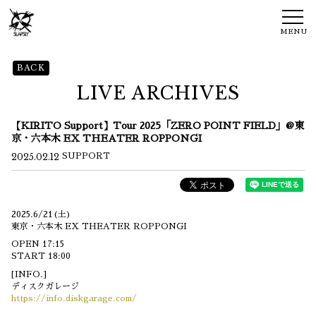
MENU
BACK
LIVE ARCHIVES
【KIRITO Support】Tour 2025「ZERO POINT FIELD」@東
京・六本木 EX THEATER ROPPONGI
2025.02.12
SUPPORT
2025.6/21(土)
東京・六本木 EX THEATER ROPPONGI
OPEN 17:15
START 18:00
[INFO.]
ディスクガレージ
https://info.diskgarage.com/