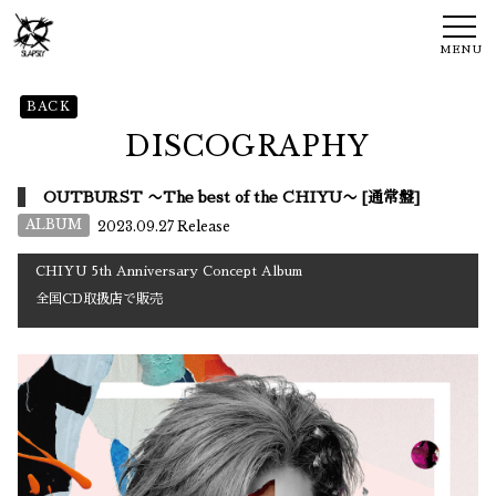
MENU
BACK
DISCOGRAPHY
OUTBURST 〜The best of the CHIYU〜 [通常盤]
ALBUM
2023.09.27 Release
CHIYU 5th Anniversary Concept Album
全国CD取扱店で販売