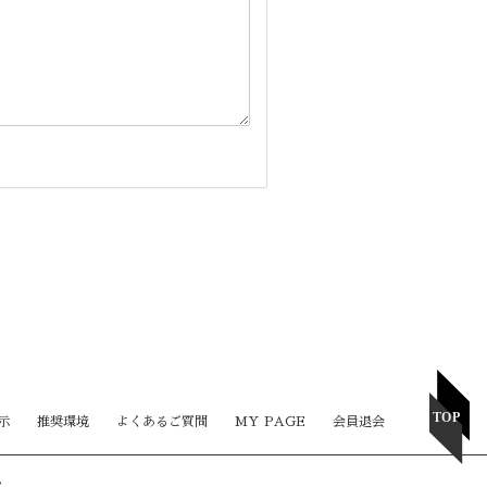
示
推奨環境
よくあるご質問
MY PAGE
会員退会
。