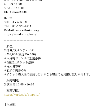
東京・渋谷 SHIBUYA REX
OPEN 16:00
START 16:30
END about18:00
INFO.
SHIBUYA REX
TEL. 03-5728-4911
E-Mail. s-rex@ruido.org
https://ruido.org/rex/
----------------------------
［料金］
当日券/スタンディング
・￥6,000(税込￥6,600)
＊入場時ドリンク代別途必要
＊6歳以上チケット必要
＊再入場不可
＊紙チケ発券のみ
＊チケット購入後の払戻しはいかなる理由でも対応は致しかねます。
［販売時間］
公演当日 10:00〜16:30
［販売URL］
https://eplus.jp/slapsly/
【入場順】